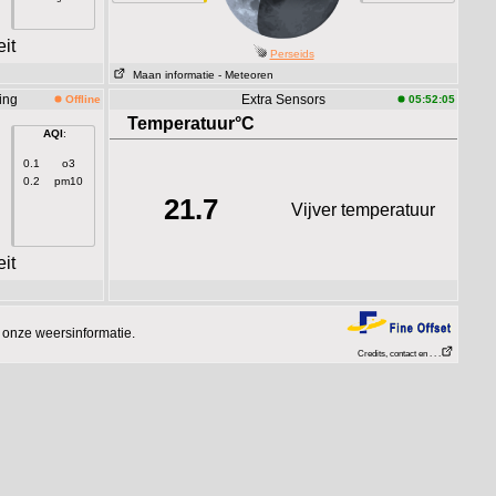
it
Perseids
Maan informatie
- Meteoren
ting
Extra Sensors
Offline
05:52:05
Temperatuur°C
AQI
:
0.1
o3
0.2
pm10
21.7
Vijver temperatuur
it
 onze weersinformatie.
Credits, contact en . . .