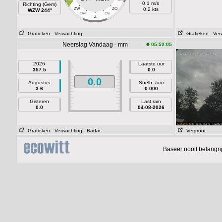
0.1 m/s
Richting (Gem)
ZW
ZO
0.2 kts
WZW 244°
ZZW
ZZO
Z
Grafieken
- Verwachting
Grafieken
- Ver
Neerslag Vandaag - mm
05:52:05
2026
Laatste uur
357.5
0.0
0.0
Augustus
Snelh. /uur
3.6
0.000
Gisteren
Last rain
0.0
04-08-2026
Grafieken
- Verwachting
- Radar
Vergroot
Baseer nooit belangr