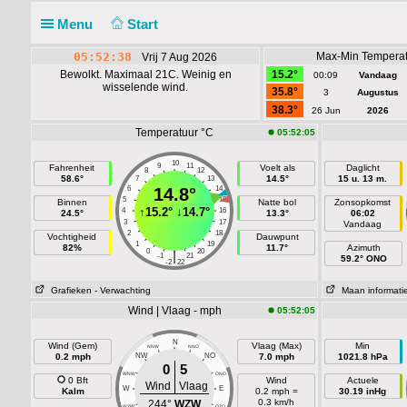
Menu
Start
05:52:38
Max-Min Temperat
Vrij 7 Aug 2026
Bewolkt. Maximaal 21C. Weinig en
15.2°
00:09
Vandaag
wisselende wind.
35.8°
3
Augustus
38.3°
26 Jun
2026
Temperatuur °C
05:52:05
10
9
11
Fahrenheit
Voelt als
Daglicht
8
12
58.6°
14.5°
15 u. 13 m.
7
13
6
14.8°
14
5
15
Binnen
Natte bol
Zonsopkomst
↑
15.2°
↓
14.7°
4
16
24.5°
13.3°
06:02
3
17
Vandaag
2
18
Vochtigheid
Dauwpunt
1
19
82%
11.7°
Azimuth
0
20
|
-1
21
59.2° ONO
-2
22
Grafieken
- Verwachting
Maan informati
Wind | Vlaag - mph
05:52:05
N
Wind (Gem)
Vlaag (Max)
Min
NNW
NNO
0.2 mph
NW
NO
7.0 mph
1021.8 hPa
0
5
WNW
ONO
0 Bft
Wind
Actuele
Wind
Vlaag
W
E
Kalm
0.2 mph =
30.19 inHg
0.3 km/h
244°
WZW
WZW
OZO