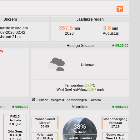
°F
Bliksem
Jaarlijkse regen
357.5
3.6
aatste inslag om
mm
mm
-08-2026 02:42
2026
Augustus
Afstand 21 mi
Huidige Situatie
05:25:00
ady
Unknown
Temperatuur
14.8
°C
Wind Snelheid-Vlaag
0.2-7
mph
Historie
- Vliegveld
- Aardbevingen
- Bliksem
ion
Maanfase
05:52:06
05:52:32
PM2.5
:
Maanopkomst
Maanondergang
Actuele
Morgen
Vandaag
2.0
ug/m3
38%
00:09
17:19
24u Gem.
Verlicht
Volle maan
Nieuwe maan
0.2
AQI
Laatste kwartier
Vrij 28 Aug
Woe 12 Aug
1.7
ug/m3