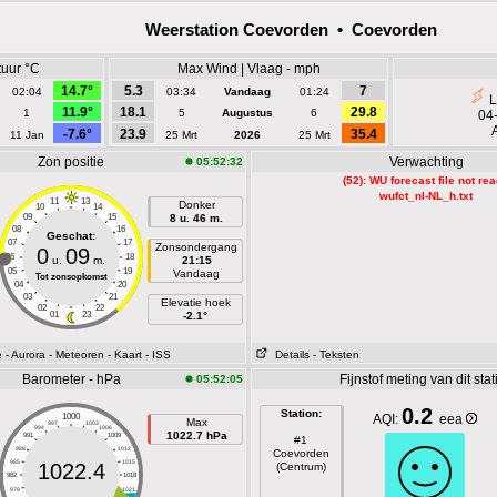
Weerstation Coevorden • Coevorden
uur °C
Max Wind | Vlaag - mph
14.7°
5.3
7
02:04
03:34
Vandaag
01:24
L
11.9°
18.1
29.8
1
5
Augustus
6
04
-7.6°
23.9
35.4
11 Jan
25 Mrt
2026
25 Mrt
Zon positie
Verwachting
05:52:32
(52): WU forecast file not re
wufct_nl-NL_h.txt
11
13
Donker
10
14
09
15
8 u. 46 m.
08
16
Geschat:
07
17
Zonsondergang
0
09
06
18
u.
m.
21:15
05
19
Vandaag
Tot zonsopkomst
04
20
03
21
Elevatie hoek
02
22
01
23
-2.1°
e
- Aurora
- Meteoren
- Kaart
- ISS
Details
- Teksten
Barometer - hPa
Fijnstof meting van dit stat
05:52:05
0.2
Station:
1000
AQI:
eea
Max
997
1003
994
1006
1022.7 hPa
991
1009
#1
988
1012
Coevorden
985
1015
1022.4
(Centrum)
982
1018
979
1021