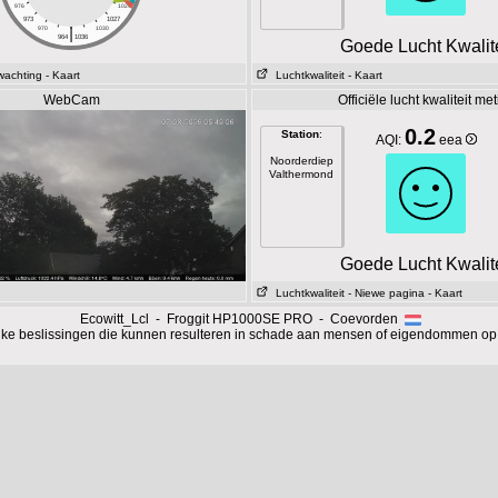
976
1024
973
1027
|
970
1030
964
1036
Goede Lucht Kwalite
wachting
- Kaart
Luchtkwaliteit
- Kaart
WebCam
Officiële lucht kwaliteit me
0.2
Station
:
AQI:
eea
Noorderdiep
Valthermond
Goede Lucht Kwalite
Luchtkwaliteit
- Niewe pagina
- Kaart
Ecowitt_Lcl - Froggit HP1000SE PRO - Coevorden
ijke beslissingen die kunnen resulteren in schade aan mensen of eigendommen op