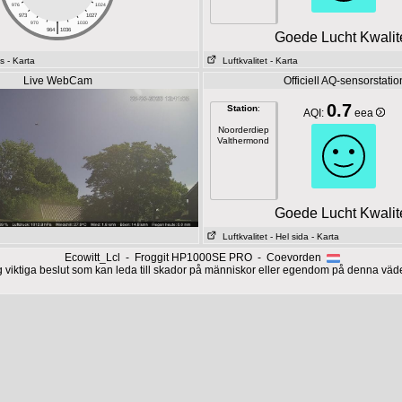
976
1024
973
1027
|
970
1030
964
1036
Goede Lucht Kwalite
s
- Karta
Luftkvalitet
- Karta
Live WebCam
Officiell AQ-sensorstatio
0.7
Station
:
AQI:
eea
Noorderdiep
Valthermond
Goede Lucht Kwalite
Luftkvalitet
- Hel sida
- Karta
Ecowitt_Lcl - Froggit HP1000SE PRO - Coevorden
g viktiga beslut som kan leda till skador på människor eller egendom på denna väd