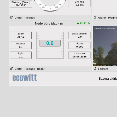
0.6 m/s
Riktning (Gen. )
SÖ
SV
1.1 kts
NV 309°
SSV
SSÖ
S
Grafer
- Prognos
Grafer
- Progno
Nederbörd idag - mm
12:41:24
2026
Sista timmen
357.6
0.0
0.0
Augusti
Fart/t
3.7
0.000
I går
Last rain
0.1
08-08-2026
Grafer
- Prognos
- Radar
Förstora
Basera aldri