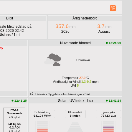
°F
Blixt
Årlig nederbörd
357.6
3.7
ste blixtnedslag på
mm
mm
-08-2026 02:42
2026
Augusti
Distans 21 mi
Nuvarande himmel
12:25:00
ady
Unknown
Temperatur
27.9
°C
Vindhastighet-Vindil
1.3-9.2
mph
UVI
5
Historik
- Flygplats
- Jordbävningar
- Blixt
Solar - UV-index - Lux
12:41:25
12:41:24
PM2.5
:
Solstrålning
Ultraviolett
Ljusstyrka
Nuvarande
641.04 W/m²
5 Index
77423 Lux
3.0
ug/m3
24t Gj.sn.
0.2
AQI
2.0
ug/m3