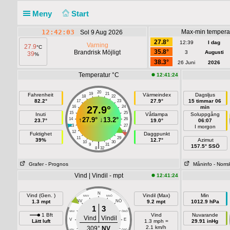
Meny
Start
12:42:04
Max-min tempera
Sol 9 Aug 2026
27.8°
12:39
I dag
Varning
27.9
°C
35.8°
Brandrisk Möjligt
3
Augusti
39
%
38.3°
26 Juni
2026
Temperatur °C
12:41:24
20
19
21
Fahrenheit
Värmeindex
Dagsljus
18
22
82.2°
27.9°
15 timmar 06
17
23
16
27.9°
24
min
15
25
Inuti
Våtlampa
Soluppgång
↑
27.9°
↓
13.2°
14
26
23.7°
19.0°
06:07
13
27
I morgon
12
28
Fuktighet
Daggpunkt
11
29
39%
12.7°
Azimut
10
30
|
9
31
157.5° SSÖ
8
32
Grafer
- Prognos
Måninfo
- Norr
Vind | Vindil - mpt
12:41:24
N
Vind (Gen. )
Vindil (Max)
Min
NNV
NNÖ
NÖ
1.3 mpt
NV
9.2 mpt
1012.9 hPa
1
3
VNV
ÖNÖ
1 Bft
Vind
Nuvarande
Vind
Vindil
V
E
Lätt luft
1.3 mph =
29.91 inHg
2.1 km/h
309°
NV
VSV
ÖSÖ