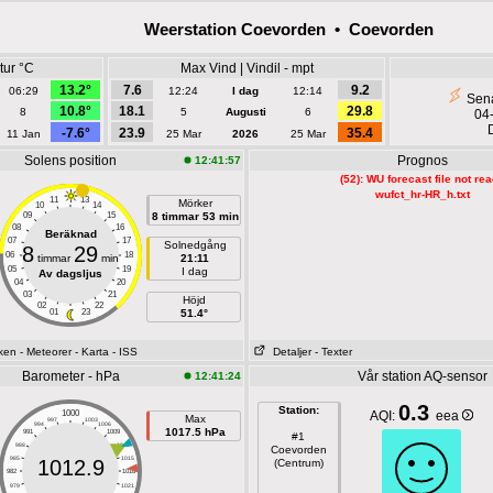
Weerstation Coevorden • Coevorden
tur °C
Max Vind | Vindil - mpt
13.2°
7.6
9.2
06:29
12:24
I dag
12:14
Sena
10.8°
18.1
29.8
8
5
Augusti
6
04
-7.6°
23.9
35.4
11 Jan
25 Mar
2026
25 Mar
Solens position
Prognos
12:41:57
(52): WU forecast file not re
wufct_hr-HR_h.txt
11
13
Mörker
10
14
09
15
8 timmar 53 min
08
16
Beräknad
07
17
Solnedgång
8
29
06
18
timmar
min
21:11
05
19
I dag
Av dagsljus
04
20
03
21
Höjd
02
22
01
23
51.4°
sken
- Meteorer
- Karta
- ISS
Detaljer
- Texter
Barometer - hPa
Vår station AQ-sensor
12:41:24
0.3
Station:
1000
AQI:
eea
Max
997
1003
994
1006
1017.5 hPa
991
1009
#1
988
1012
Coevorden
985
1015
1012.9
(Centrum)
982
1018
979
1021