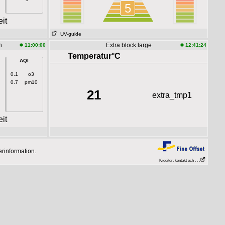
5
it
UV-guide
n
Extra block large
11:00:00
12:41:24
Temperatur°C
AQI
:
0.1
o3
0.7
pm10
21
extra_tmp1
it
erinformation.
Krediter, kontakt och . . .