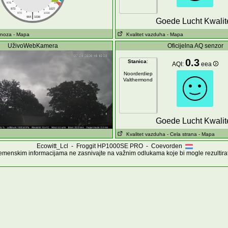
976
1024
973
1027
|
970
1030
964
1036
Goede Lucht Kwalite
gnoza
- Mapa
Kvalitet vazduha
- Mapa
UživoWebKamera
Oficijelna AQ senzor
0.3
Stanica
:
AQI:
eea
Noorderdiep
Valthermond
Goede Lucht Kwalite
Kvalitet vazduha
- Cela strana
- Mapa
Ecowitt_Lcl - Froggit HP1000SE PRO - Coevorden
menskim informacijama ne zasnivajte na važnim odlukama koje bi mogle rezultirati