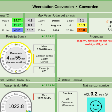
Weerstation Coevorden • Coevorden
ura °C
Max Vetar | Udar vetra - m/s
14.7°
4.1
6.1
02:04
11:44
Danas
13:14
P
11.9°
8.1
13.3
1
5
Avgusta
6
04
Ud
-7.6°
10.7
15.8
11 Jan
25 Mar
2026
25 Mar
Pozicija Sunca
Prognoza
16:19:42
(52): WU forecast file not re
wufct_sr-RS_s.txt
11
13
Mrak
10
14
09
15
8 Sati46 min
08
16
Preostalo
07
17
Zalazak sunca
4
55
06
18
Sati
min
21:15
05
19
Danas
dnevne svetlosti
04
20
03
21
Elevacija
02
22
01
23
42°
rora
- Meteori
- Mapa
- ISS
Detalje
- Tekstove
Vaz.pritisak - hPa
Naš senzor stanice
16:19:34
0.2
Stanica:
1000
AQI:
eea
Max
997
1003
994
1006
1023.5 hPa
991
1009
#1
988
1012
Coevorden
985
1015
1022.8
(Centrum)
982
1018
979
1021