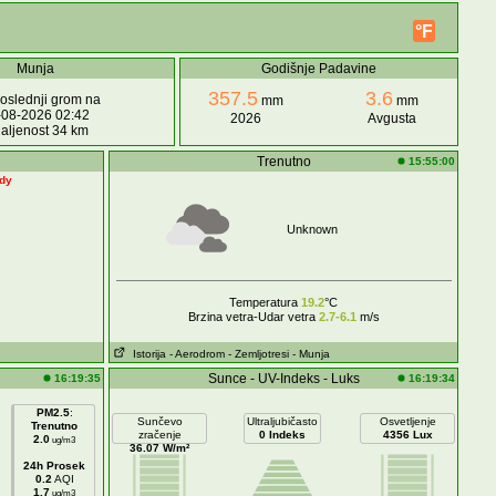
°F
Munja
Godišnje Padavine
357.5
3.6
oslednji grom na
mm
mm
-08-2026 02:42
2026
Avgusta
aljenost 34 km
Trenutno
15:55:00
ady
Unknown
Temperatura
19.2
°C
Brzina vetra-Udar vetra
2.7-6.1
m/s
Istorija
- Aerodrom
- Zemljotresi
- Munja
Sunce - UV-Indeks - Luks
16:19:35
16:19:34
PM2.5
:
Sunčevo
Ultraljubičasto
Osvetljenje
Trenutno
zračenje
0 Indeks
4356 Lux
2.0
ug/m3
36.07 W/m²
24h Prosek
0.2
AQI
1.7
ug/m3