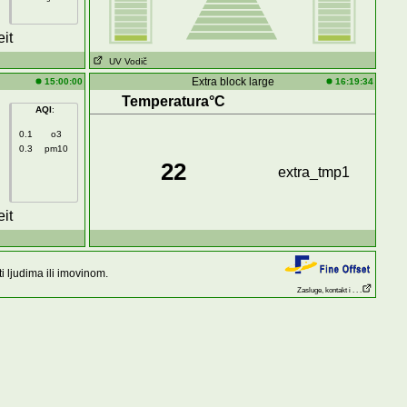
it
UV Vodič
Extra block large
15:00:00
16:19:34
Temperatura°C
AQI
:
0.1
o3
0.3
pm10
22
extra_tmp1
it
 ljudima ili imovinom.
Zasluge, kontakt i . . .