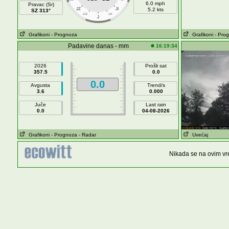
6.0 mph
Pravac (Sr)
JZ
JI
5.2 kts
SZ 313°
JJZ
JJI
J
Grafikoni
- Prognoza
Grafikoni
- Pro
Padavine danas - mm
16:19:34
2026
Prošli sat
357.5
0.0
0.0
Avgusta
Trend/s
3.6
0.000
Juče
Last rain
0.0
04-08-2026
Grafikoni
- Prognoza
- Radar
Uvećaj
Nikada se na ovim vre