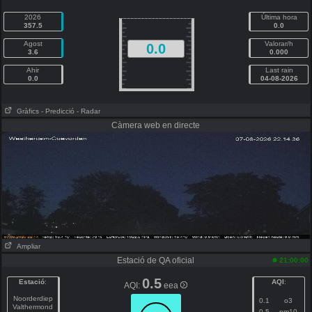
2026
Última hora
357.5
0.0
Agost
Valorar/h
0.0
3.6
0.000
Ahir
Last rain
0.0
04-08-2026
Gràfics
- Predicció
- Radar
Càmera web en directe
Ampliar
Estació de QA oficial
21:00:00
0.5
Estació
:
AQI
:
AQI:
eea
Noorderdiep
0.1
o3
Valthermond
0.5
pm10