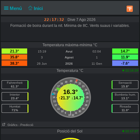
Menú
Inici
°F
22:17:32
Dive 7 Ago 2026
Formació de boira durant la nit. Mínima de 8C. Vents suaus i variables.
Temperatura màxima-mínima °C
21.3°
14.7°
15:19
Avui
02:04
35.8°
11.9°
3
Agost
1
38.3°
-7.6°
26 Jun
2026
11 Gen
Temperatura °C
22:16:29
20
19
21
Fahrenheit
Sensació
18
22
61.3°
15.8°
17
23
16
16.3°
24
15
25
Interior
Bombeta hum.
↑
21.3°
↓
14.7°
14
26
23.4°
13.1°
13
27
12
28
Humitat
Rosada
11
29
71%
11.0°
10
30
|
9
31
8
32
Gràfics
- Predicció
Posició del Sol
22:17:27