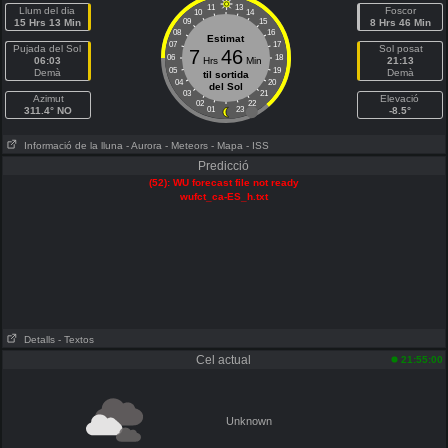
11
13
Llum del dia
Foscor
10
14
15 Hrs 13 Min
09
15
8 Hrs 46 Min
08
16
Estimat
07
17
Pujada del Sol
Sol posat
7
46
06
18
06:03
Hrs
Min
21:13
05
19
Demà
Demà
til sortida
04
20
del Sol
03
21
Azimut
Elevació
02
22
311.4° NO
01
23
-8.5°
Informació de la lluna
- Aurora
- Meteors
- Mapa
- ISS
Predicció
(52): WU forecast file not ready
wufct_ca-ES_h.txt
Detalls
- Textos
Cel actual
21:55:00
Unknown