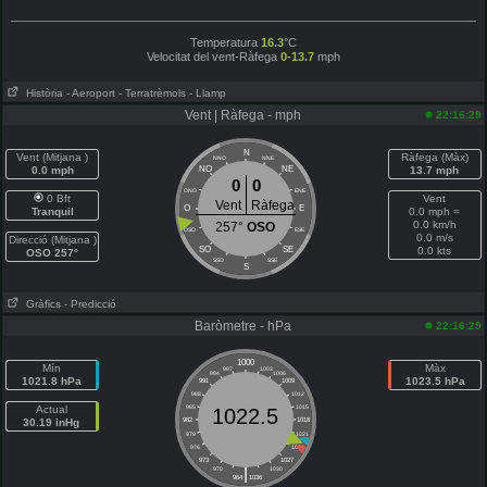
Temperatura
16.3
°C
Velocitat del vent-Ràfega
0-13.7
mph
Història
- Aeroport
- Terratrèmols
- Llamp
Vent | Ràfega - mph
22:16:29
N
Vent (Mitjana )
Ràfega (Màx)
NNO
NNE
0.0 mph
NO
NE
13.7 mph
0
0
ONO
ENE
0 Bft
Vent
Vent
Ràfega
O
E
Tranquil
0.0 mph =
0.0 km/h
257°
OSO
OSO
ESE
0.0 m/s
Direcció (Mitjana )
SO
SE
0.0 kts
OSO 257°
SSO
SSE
S
Gràfics
- Predicció
Baròmetre - hPa
22:16:29
1000
Mín
Màx
997
1003
994
1006
1021.8 hPa
1023.5 hPa
991
1009
988
1012
Actual
985
1015
1022.5
30.19 inHg
982
1018
979
1021
976
1024
973
1027
|
970
1030
964
1036