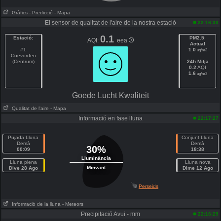
Gràfics
- Predicció
- Mapa
El sensor de qualitat de l'aire de la nostra estació
22:16:30
0.1
Estació:
PM2.5
:
AQI:
eea
Actual
#1
1.0
ug/m3
Coevorden
(Centrum)
24h Mitja
0.2
AQI
1.6
ug/m3
Goede Lucht Kwaliteit
Qualitat de l'aire
- Mapa
Informació en fase lluna
22:17:27
Pujada Lluna
Conjunt Lluna
Demà
Demà
30%
00:09
18:38
Lluminància
Lluna plena
Lluna nova
Minvant
Dive 28 Ago
Dime 12 Ago
Perseids
Informació de la lluna
- Meteors
Precipitació Avui - mm
22:16:29