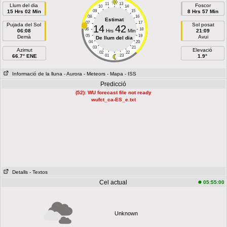
11
13
Llum del dia
Foscor
10
14
15 Hrs 02 Min
09
15
8 Hrs 57 Min
08
16
Estimat
07
17
Pujada del Sol
Sol posat
14
42
06
18
06:08
Hrs
Min
21:09
05
19
Demà
Avui
De llum del dia
04
20
03
21
Azimut
Elevació
02
22
66.7° ENE
01
23
1.9°
Informació de la lluna
- Aurora
- Meteors
- Mapa
- ISS
Predicció
(52): WU forecast file not ready
wufct_ca-ES_e.txt
Detalls
- Textos
Cel actual
05:55:00
Unknown