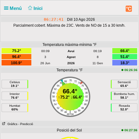
Menú
Inici
°C
06:27:41
Dill 10 Ago 2026
Parcialment cobert. Màxima de 23C. Vents de NO de 15 a 30 km/h.
Temperatura màxima-mínima °F
75.2°
66.4°
00:09
Avui
06:19
96.4°
51.4°
3
Agost
8
100.9°
18.3°
26 Jun
2026
11 Gen
Temperatura °F
06:26:36
70
68
72
Celsius
Sensació
66
74
19.1°
65.6°
64
76
62
66.4°
78
60
80
Interior
Bombeta hum.
↑
75.2°
↓
66.4°
58
82
76.6°
58.1°
56
84
54
86
Humitat
Rosada
52
88
60%
52.0°
50
90
|
48
92
46
94
Gràfics
- Predicció
Posició del Sol
06:27:36