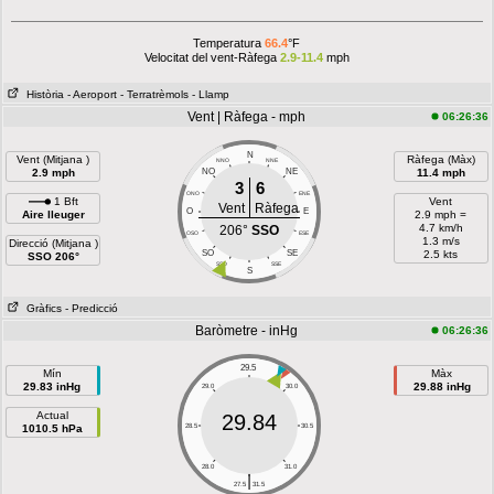
Temperatura
66.4
°F
Velocitat del vent-Ràfega
2.9-11.4
mph
Història
- Aeroport
- Terratrèmols
- Llamp
Vent | Ràfega - mph
06:26:36
N
Vent (Mitjana )
Ràfega (Màx)
NNO
NNE
2.9 mph
NO
NE
11.4 mph
3
6
ONO
ENE
1 Bft
Vent
Vent
Ràfega
O
E
Aire lleuger
2.9 mph =
4.7 km/h
206°
SSO
OSO
ESE
1.3 m/s
Direcció (Mitjana )
SO
SE
2.5 kts
SSO 206°
SSO
SSE
S
Gràfics
- Predicció
Baròmetre - inHg
06:26:36
29.5
Mín
Màx
29.83 inHg
29.88 inHg
29.0
30.0
Actual
29.84
1010.5 hPa
28.5
30.5
28.0
31.0
|
27.5
31.5