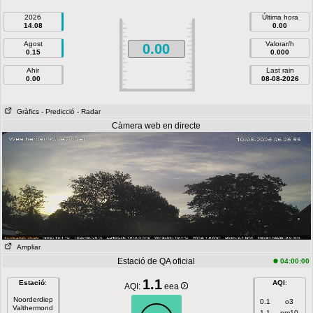
2026
Última hora
14.08
0.00
Agost
Valorar/h
0.00
0.15
0.000
Ahir
Last rain
0.00
08-08-2026
Gràfics
- Predicció
- Radar
Càmera web en directe
Ampliar
Estació de QA oficial
04:00:00
1.1
Estació
:
AQI
:
AQI:
eea
Noorderdiep
0.1
o3
Valthermond
1.1
pm10