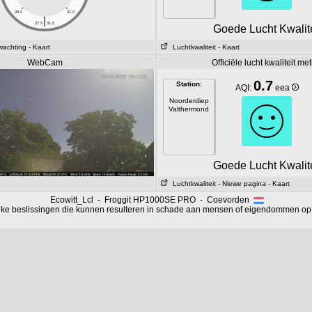
28.0
31.0
|
27.5
31.5
Goede Lucht Kwalite
wachting
- Kaart
Luchtkwaliteit
- Kaart
WebCam
Officiële lucht kwaliteit me
0.7
Station
:
AQI:
eea
Noorderdiep
Valthermond
Goede Lucht Kwalite
Luchtkwaliteit
- Niewe pagina
- Kaart
Ecowitt_Lcl - Froggit HP1000SE PRO - Coevorden
ijke beslissingen die kunnen resulteren in schade aan mensen of eigendommen op