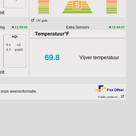
5
it
UV gids
ting
Extra Sensors
11:00:00
12:44:37
Temperatuur°F
AQI
:
0.1
o3
0.7
pm10
69.8
Vijver temperatuur
it
 onze weersinformatie.
Credits, contact en . . .