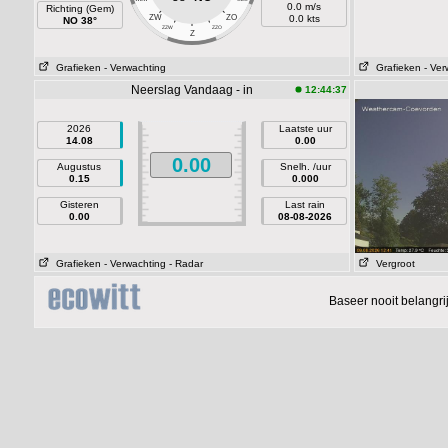
0.0 m/s
Richting (Gem)
ZW
ZO
0.0 kts
NO 38°
ZZW
ZZO
Z
Grafieken
- Verwachting
Grafieken
- Ver
Neerslag Vandaag - in
12:44:37
2026
Laatste uur
14.08
0.00
0.00
Augustus
Snelh. /uur
0.15
0.000
Gisteren
Last rain
0.00
08-08-2026
Grafieken
- Verwachting
- Radar
Vergroot
Baseer nooit belangr