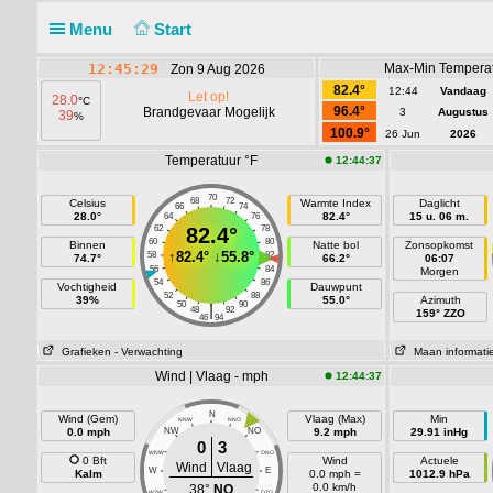
Menu
Start
12:45:29
Max-Min Temperat
Zon 9 Aug 2026
82.4°
12:44
Vandaag
Let op!
28.0
°C
96.4°
Brandgevaar Mogelijk
3
Augustus
39
%
100.9°
26 Jun
2026
Temperatuur °F
12:44:37
70
68
72
Celsius
Warmte Index
Daglicht
66
74
28.0°
82.4°
15 u. 06 m.
64
76
62
82.4°
78
60
80
Binnen
Natte bol
Zonsopkomst
↑
82.4°
↓
55.8°
58
82
74.7°
66.2°
06:07
56
84
Morgen
54
86
Vochtigheid
Dauwpunt
52
88
39%
55.0°
Azimuth
50
90
|
48
92
159° ZZO
46
94
Grafieken
- Verwachting
Maan informati
Wind | Vlaag - mph
12:44:37
N
Wind (Gem)
Vlaag (Max)
Min
NNW
NNO
0.0 mph
NW
NO
9.2 mph
29.91 inHg
0
3
WNW
ONO
0 Bft
Wind
Actuele
Wind
Vlaag
W
E
Kalm
0.0 mph =
1012.9 hPa
0.0 km/h
38°
NO
WZW
OZO