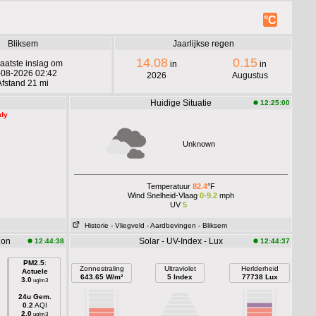
°C
Bliksem
Jaarlijkse regen
14.08
0.15
aatste inslag om
in
in
-08-2026 02:42
2026
Augustus
Afstand 21 mi
Huidige Situatie
12:25:00
ady
Unknown
Temperatuur
82.4
°F
Wind Snelheid-Vlaag
0-9.2
mph
UV
5
Historie
- Vliegveld
- Aardbevingen
- Bliksem
ion
Solar - UV-Index - Lux
12:44:38
12:44:37
PM2.5
:
Zonnestraling
Ultraviolet
Herlderheid
Actuele
643.65 W/m²
5 Index
77738 Lux
3.0
ug/m3
24u Gem.
0.2
AQI
2.0
ug/m3