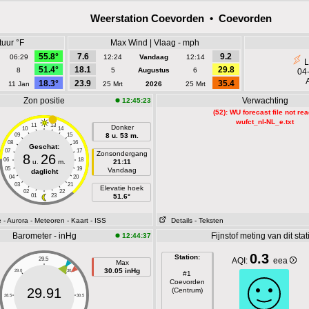
Weerstation Coevorden • Coevorden
uur °F
Max Wind | Vlaag - mph
55.8°
7.6
9.2
06:29
12:24
Vandaag
12:14
L
51.4°
18.1
29.8
8
5
Augustus
6
04
18.3°
23.9
35.4
11 Jan
25 Mrt
2026
25 Mrt
Zon positie
Verwachting
12:45:23
(52): WU forecast file not re
wufct_nl-NL_e.txt
11
13
Donker
10
14
09
15
8 u. 53 m.
08
16
Geschat:
07
17
Zonsondergang
8
26
06
18
u.
m.
21:11
05
19
Vandaag
daglicht
04
20
03
21
Elevatie hoek
02
22
01
23
51.6°
e
- Aurora
- Meteoren
- Kaart
- ISS
Details
- Teksten
Barometer - inHg
Fijnstof meting van dit stat
12:44:37
0.3
Station:
29.5
AQI:
eea
Max
30.05 inHg
29.0
30.0
#1
Coevorden
29.91
(Centrum)
28.5
30.5