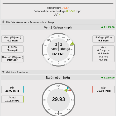
Temperatura
75.6
°F
Velocitat del vent-Ràfega
0.5-5.8
mph
UVI
4
Història
- Aeroport
- Terratrèmols
- Llamp
Vent | Ràfega - mph
11:15:00
N
Vent (Mitjana )
Ràfega (Màx)
NNO
NNE
0.5 mph
NO
NE
5.8 mph
1
1
ONO
ENE
0 Bft
Vent
Vent
Ràfega
O
E
Tranquil
0.5 mph =
0.8 km/h
66°
ENE
OSO
ESE
0.2 m/s
Direcció (Mitjana )
SO
SE
0.4 kts
ENE 66°
SSO
SSE
S
Gràfics
- Predicció
Baròmetre - inHg
11:15:00
29.5
Mín
Màx
29.92 inHg
30.05 inHg
29.0
30.0
Actual
29.93
1013.5 hPa
28.5
30.5
28.0
31.0
|
27.5
31.5