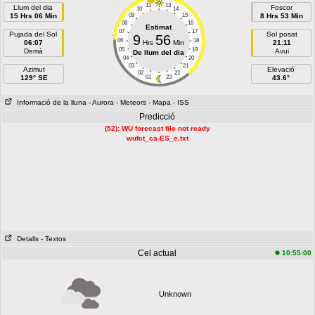
11
13
Llum del dia
Foscor
10
14
15 Hrs 06 Min
09
15
8 Hrs 53 Min
08
16
Estimat
07
17
Pujada del Sol
Sol posat
9
56
06
18
06:07
Hrs
Min
21:11
05
19
Demà
Avui
De llum del dia
04
20
03
21
Azimut
Elevació
02
22
129° SE
01
23
43.6°
Informació de la lluna
- Aurora
- Meteors
- Mapa
- ISS
Predicció
(52): WU forecast file not ready
wufct_ca-ES_e.txt
Detalls
- Textos
Cel actual
10:55:00
Unknown