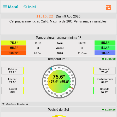
Menú
Inici
°C
11:15:22
Dium 9 Ago 2026
Cel pràcticament clar. Càlid. Màxima de 26C. Vents suaus i variables.
Temperatura màxima-mínima °F
75.6°
55.8°
11:15
Avui
06:29
96.4°
51.4°
3
Agost
8
100.9°
18.3°
26 Jun
2026
11 Gen
Temperatura °F
11:15:00
60
58
62
Celsius
Sensació
56
64
24.2°
75.4°
54
66
52
75.6°
68
50
70
Interior
Bombeta hum.
↑
75.6°
↓
55.8°
48
72
74.5°
64.2°
46
74
44
76
Humitat
Rosada
42
78
53%
57.2°
40
80
|
38
82
36
84
Gràfics
- Predicció
Posició del Sol
11:15:16