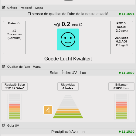
Gràfics
- Predicció
- Mapa
El sensor de qualitat de l'aire de la nostra estació
11:15:01
0.2
Estació:
PM2.5
:
AQI:
eea
Actual
#1
2.0
ug/m3
Coevorden
(Centrum)
24h Mitja
0.2
AQI
2.0
ug/m3
Goede Lucht Kwaliteit
Qualitat de l'aire
- Mapa
Solar - Índex UV - Lux
11:15:00
Radiació Solar
Ultraviolat
Brillantor
512.47 W/m²
4 Índex
61894 Lux
4
Guia UV
Precipitació Avui - in
11:15:00