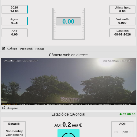
2026
Última hora
14.08
0.00
Agost
Valorar/h
0.00
0.15
0.000
Ahir
Last rain
0.00
08-08-2026
Gràfics
- Predicció
- Radar
Càmera web en directe
Ampliar
Estació de QA oficial
09:00:00
0.2
Estació
:
AQI
:
AQI:
eea
Noorderdiep
0.2
pm10
Valthermond