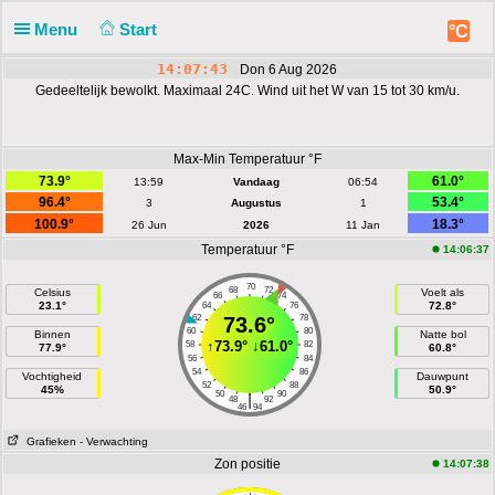
Menu
Start
°C
14:07:43
Don 6 Aug 2026
Gedeeltelijk bewolkt. Maximaal 24C. Wind uit het W van 15 tot 30 km/u.
Max-Min Temperatuur °F
73.9°
61.0°
13:59
Vandaag
06:54
96.4°
53.4°
3
Augustus
1
100.9°
18.3°
26 Jun
2026
11 Jan
Temperatuur °F
14:06:37
70
68
72
Celsius
Voelt als
66
74
23.1°
72.8°
64
76
62
73.6°
78
60
80
Binnen
Natte bol
↑
73.9°
↓
61.0°
58
82
77.9°
60.8°
56
84
54
86
Vochtigheid
Dauwpunt
52
88
45%
50.9°
50
90
|
48
92
46
94
Grafieken
- Verwachting
Zon positie
14:07:38