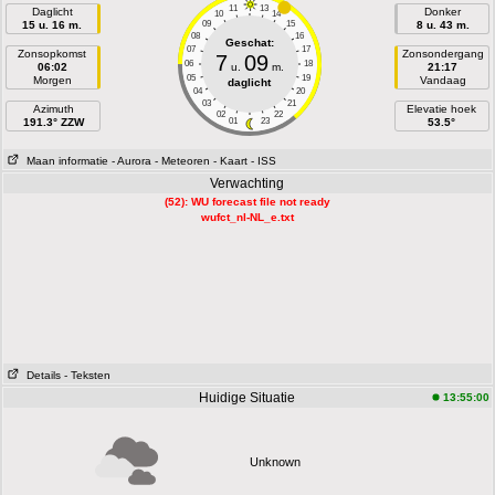
11
13
Daglicht
Donker
10
14
15 u. 16 m.
09
15
8 u. 43 m.
08
16
Geschat:
07
17
Zonsopkomst
Zonsondergang
7
09
06
18
06:02
u.
m.
21:17
05
19
Morgen
Vandaag
daglicht
04
20
03
21
Azimuth
Elevatie hoek
02
22
191.3° ZZW
01
23
53.5°
Maan informatie
- Aurora
- Meteoren
- Kaart
- ISS
Verwachting
(52): WU forecast file not ready
wufct_nl-NL_e.txt
Details
- Teksten
Huidige Situatie
13:55:00
Unknown