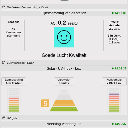
Grafieken
- Verwachting
- Kaart
Fijnstof meting van dit station
14:06:39
0.2
Station:
PM2.5
:
AQI:
eea
Actuele
#1
2.0
ug/m3
Coevorden
(Centrum)
24u Gem.
0.2
AQI
1.9
ug/m3
Goede Lucht Kwaliteit
Luchtkwaliteit
- Kaart
Solar - UV-Index - Lux
14:06:37
Zonnestraling
Ultraviolet
Herlderheid
595.9 W/m²
5 Index
71971 Lux
5
UV gids
Neerslag Vandaag - in
14:06:37