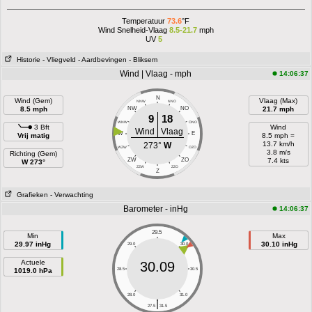
Temperatuur
73.6
°F
Wind Snelheid-Vlaag
8.5-21.7
mph
UV
5
Historie
- Vliegveld
- Aardbevingen
- Bliksem
Wind | Vlaag - mph
14:06:37
N
Wind (Gem)
Vlaag (Max)
NNW
NNO
8.5 mph
NW
NO
21.7 mph
9
18
WNW
ONO
3 Bft
Wind
Wind
Vlaag
W
E
Vrij matig
8.5 mph =
13.7 km/h
273°
W
WZW
OZO
3.8 m/s
Richting (Gem)
ZW
ZO
7.4 kts
W 273°
ZZW
ZZO
Z
Grafieken
- Verwachting
Barometer - inHg
14:06:37
29.5
Min
Max
29.97 inHg
30.10 inHg
29.0
30.0
Actuele
30.09
1019.0 hPa
28.5
30.5
28.0
31.0
|
27.5
31.5