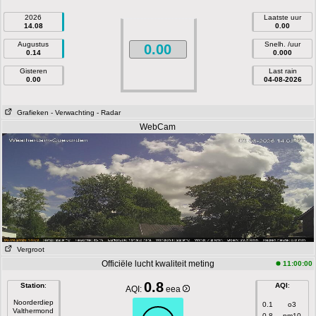
2026
Laatste uur
14.08
0.00
Augustus
Snelh. /uur
0.00
0.14
0.000
Gisteren
Last rain
0.00
04-08-2026
Grafieken
- Verwachting
- Radar
WebCam
Vergroot
Officiële lucht kwaliteit meting
11:00:00
0.8
Station
:
AQI
:
AQI:
eea
Noorderdiep
0.1
o3
Valthermond
0.8
pm10