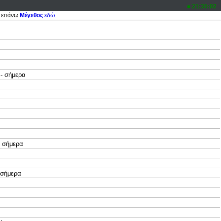
21:35:02
 επάνω
Μέγεθος
εδώ.
- σήμερα
 σήμερα
σήμερα