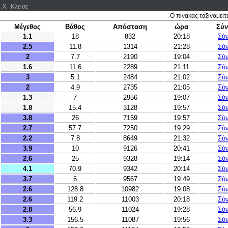
X
Κλείσε
Ο πίνακας ταξινομείτ
Μέγεθος
Βάθος
Απόσταση
ώρα
Σύν
1.1
18
832
20:18
Σύ
2.5
11.8
1314
21:28
Σύ
2
7.7
2190
19:04
Σύ
1.6
11.6
2289
21:11
Σύ
3
5.1
2484
21:02
Σύ
2
4.9
2735
21:05
Σύ
1.3
7
2956
19:07
Σύ
1.8
15.4
3128
19:57
Σύ
3.8
26
7159
19:57
Σύ
2.7
57.7
7250
19:29
Σύ
2.2
7.8
8649
21:32
Σύ
3.9
10
9126
20:41
Σύ
2.6
25
9328
19:14
Σύ
4.1
70.9
9342
20:14
Σύ
3.7
6
9567
19:49
Σύ
2.6
128.8
10982
19:08
Σύ
2.6
119.2
11003
20:18
Σύ
2.8
56.9
11024
19:28
Σύ
3.3
156.5
11087
19:56
Σύ