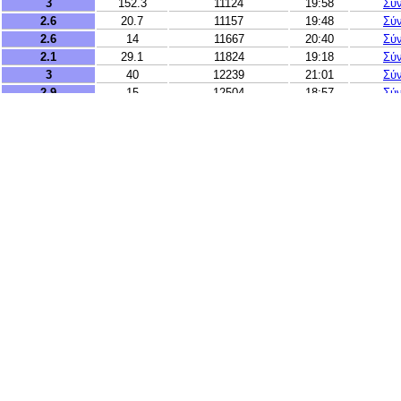
3
152.3
11124
19:58
Σύ
2.6
20.7
11157
19:48
Σύ
2.6
14
11667
20:40
Σύ
2.1
29.1
11824
19:18
Σύ
3
40
12239
21:01
Σύ
2.9
15
12504
18:57
Σύ
3.9
158
12822
20:26
Σύ
3
10
12869
20:32
Σύ
4.3
504.6
16869
19:31
Σύ
3.5
269.3
17923
18:55
Σύ