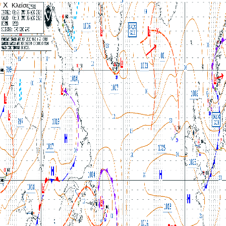
X
Κλείσε