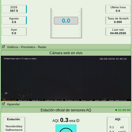
2026
Ultima hora
357.5
0.0
Agosto
Tasa de lluvia/h
0.0
3.6
0.000
Ayer
Last rain
0.0
04-08-2026
Gráficos
- Pronóstico
- Radar
Cámara web en vivo
Agrandar
Estación oficial de sensores AQ
21:00:00
0.3
Estación
:
AQI
:
AQI:
eea
Noorderdiep
0.1
o3
Valthermond
0.3
pm10