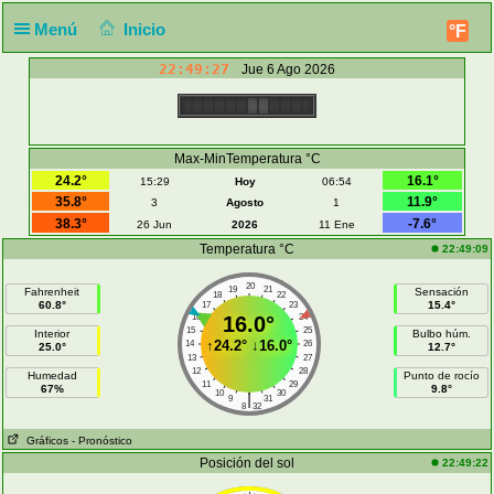
Menú
Inicio
°F
22:49:27
Jue 6 Ago 2026
Max-MinTemperatura °C
24.2°
16.1°
15:29
Hoy
06:54
35.8°
11.9°
3
Agosto
1
38.3°
-7.6°
26 Jun
2026
11 Ene
Temperatura °C
22:49:09
20
19
21
Fahrenheit
Sensación
18
22
60.8°
15.4°
17
23
16
16.0°
24
15
25
Interior
Bulbo húm.
↑
24.2°
↓
16.0°
14
26
25.0°
12.7°
13
27
12
28
Humedad
Punto de rocío
11
29
67%
9.8°
10
30
|
9
31
8
32
Gráficos
- Pronóstico
Posición del sol
22:49:22