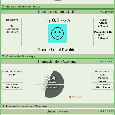
Gráficos
- Pronóstico
- Mapa
Nuestro sensor de estación
22:49:10
0.1
Estación:
PM2.5
:
AQI:
eea
Actual
#1
1.0
ug/m3
Coevorden
(Centrum)
Promedio 24h
0.2
AQI
1.8
ug/m3
Goede Lucht Kwaliteit
Cualidad del Aire
- Mapa
Información de la fase lunar
22:49:22
Salida de la luna
Puesta de la
23:34
luna
41%
Mañana
17:19
Iluminada
Luna llena
Luna Nueva
Tercer cuarto
Vie 28 Ago
Mie 12 Ago
Perseids
Información de la luna
- Meteoritos
Lluvia hoy - mm
22:49:09