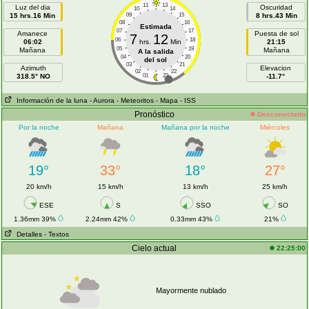
11
13
Luz del dia
Oscuridad
10
14
15 hrs.16 Min
09
15
8 hrs.43 Min
08
16
Estimada
07
17
Amanece
Puesta de sol
7
12
06
18
06:02
hrs.
Min
21:15
05
19
Mañana
Mañana
A la salida
04
20
del sol
03
21
Azimuth
Elevacion
02
22
318.5° NO
01
23
-11.7°
Información de la luna
- Aurora
- Meteoritos
- Mapa
- ISS
Pronóstico
Desconectado
Por la noche
Mañana
Mañana por la noche
Miércoles
19°
33°
18°
27°
20 km/h
15 km/h
13 km/h
25 km/h
ESE
S
SSO
SO
1.36mm 39%
2.24mm 42%
0.33mm 43%
21%
Detalles
- Textos
Cielo actual
22:25:00
Mayormente nublado