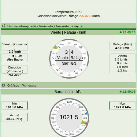
Temperatura
16
°C
Velocidad del viento-Ráfaga
2.5-47.9
km/h
Historia
- Aeropuerto
- Terremoto
- Tormenta de rayos
Viento | Ráfaga - kmh
22:49:09
N
Viento (Promedio
Ráfaga (Max)
NNO
NNE
)
NO
NE
47.9 kmh
3
4
2.5 kmh
ONO
ENE
1 Bft
Viento
Viento
Ráfaga
O
E
Aire ligero
2.5 km/h =
0.7 m/s
309°
NO
OSO
ESE
1.6 mph
Direccion
SO
SE
1.3 kts
(Promedio )
SSO
SSE
NO 309°
S
Gráficos
- Pronóstico
Baromettro - hPa
22:49:09
1000
Min
Max
997
1003
994
1006
1015.0 hPa
1021.8 hPa
991
1009
988
1012
Actual
985
1015
1021.5
30.16 inHg
982
1018
979
1021
976
1024
973
1027
|
970
1030
964
1036