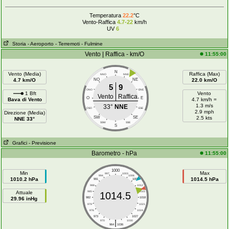
Temperatura
22.2
°C
Vento-Raffica
4.7-22
km/h
UV
6
Storia
- Aeroporto
- Terremoti
- Fulmine
Vento | Raffica - km/O
11:55:00
N
Vento (Media)
Raffica (Max)
NNO
NNE
4.7 km/O
NO
NE
22.0 km/O
5
9
ONO
ENE
1 Bft
Vento
Vento
Raffica
O
E
Bava di Vento
4.7 km/h =
1.3 m/s
33°
NNE
OSO
ESE
2.9 mph
Direzione (Media)
SW
SE
2.5 kts
NNE 33°
SSW
SSE
S
Grafici
- Previsione
Barometro - hPa
11:55:00
1000
Min
Max
997
1003
994
1006
1010.2 hPa
1014.5 hPa
991
1009
988
1012
Attuale
985
1015
1014.5
29.96 inHg
982
1018
979
1021
976
1024
973
1027
|
970
1030
964
1036