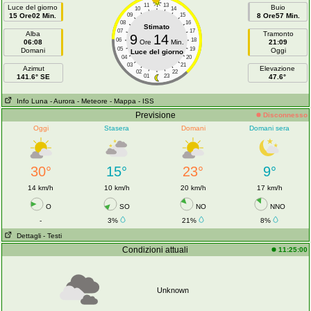
11
13
Luce del giorno
Buio
10
14
15 Ore02 Min.
09
15
8 Ore57 Min.
08
16
Stimato
07
17
Alba
Tramonto
9
14
06
18
06:08
Ore
Min.
21:09
05
19
Domani
Oggi
Luce del giorno
04
20
03
21
Azimut
Elevazione
02
22
141.6° SE
01
23
47.6°
Info Luna
- Aurora
- Meteore
- Mappa
- ISS
Previsione
Disconnesso
Oggi
Stasera
Domani
Domani sera
30°
15°
23°
9°
14 km/h
10 km/h
20 km/h
17 km/h
O
SO
NO
NNO
-
3%
21%
8%
Dettagli
- Testi
Condizioni attuali
11:25:00
Unknown