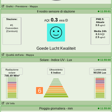
Grafici
- Previsione
- Mappa
Il nostro sensore di stazione
11:55:01
0.3
Stazione:
PM2.5
:
AQI:
eea
Attuale
#1
3.0
ug/m3
Coevorden
(Centrum)
Media 24h
0.3
AQI
2.5
ug/m3
Goede Lucht Kwaliteit
Qualità dell'aria
- Mappa
Solare - Indice UV - Lux
11:55:00
Radiazione
Ultravioletto
Luminosità
solare
6 Indice
90158 Lux
746.49 W/m²
6
UV Info
Pioggia giornaliera - mm
11:55:00