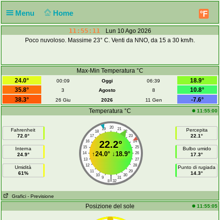
Menu
Home
°F
11:55:11
Lun 10 Ago 2026
Poco nuvoloso. Massime 23° C. Venti da NNO, da 15 a 30 km/h.
Max-Min Temperatura °C
24.0°
18.9°
00:09
Oggi
06:39
35.8°
10.8°
3
Agosto
8
38.3°
-7.6°
26 Giu
2026
11 Gen
Temperatura °C
11:55:00
20
19
21
Fahrenheit
Percepita
18
22
72.0°
22.1°
17
23
16
22.2°
24
15
25
Interna
Bulbo umido
↑
24.0°
↓
18.9°
14
26
24.9°
17.3°
13
27
12
28
Umidità
Punto di rugiada
11
29
61%
14.3°
10
30
|
9
31
8
32
Grafici
- Previsione
Posizione del sole
11:55:05