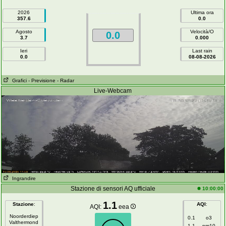
2026
Ultima ora
357.6
0.0
Agosto
Velocità/O
0.0
3.7
0.000
Ieri
Last rain
0.0
08-08-2026
Grafici
- Previsione
- Radar
Live-Webcam
Ingrandire
Stazione di sensori AQ ufficiale
10:00:00
1.1
Stazione
:
AQI
:
AQI:
eea
Noorderdiep
0.1
o3
Valthermond
1.1
pm10