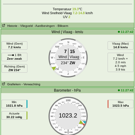
Temperatuur
19.3
°C
Wind Snelheid-Vlaag
7.2-14.8
km/h
UV
2
Historie
- Vliegveld
- Aardbevingen
- Bliksem
Wind | Vlaag - km/u
11:27:42
N
Wind (Gem)
Vlaag (Max)
NNW
NNO
7.2 km/u
NW
NO
14.8 km/u
7
15
WNW
ONO
1 Bft
Wind
Wind
Vlaag
W
E
Zeer zwak
7.2 km/h =
2.0 m/s
234°
ZW
WZW
OZO
4.5 mph
Richting (Gem)
ZW
ZO
3.9 kts
ZW 234°
ZZW
ZZO
Z
Grafieken
- Verwachting
Barometer - hPa
11:27:42
1000
Min
Max
997
1003
994
1006
1021.8 hPa
1023.5 hPa
991
1009
988
1012
Actuele
985
1015
1023.2
30.22 inHg
982
1018
979
1021
976
1024
973
1027
|
970
1030
964
1036