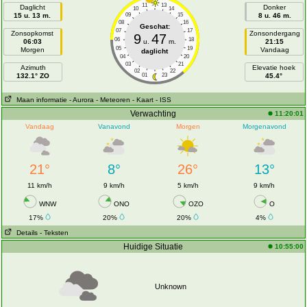
11
13
Daglicht
Donker
10
14
15 u. 13 m.
09
15
8 u. 46 m.
08
16
Geschat:
07
17
Zonsopkomst
Zonsondergang
9
47
06
18
06:03
u.
m.
21:15
05
19
Morgen
Vandaag
daglicht
04
20
03
21
Azimuth
Elevatie hoek
02
22
132.1° ZO
01
23
45.4°
Maan informatie
- Aurora
- Meteoren
- Kaart
- ISS
Verwachting
11:20:01
Vandaag
Vanavond
Morgen
Morgenavond
21°
8°
26°
13°
11 km/h
9 km/h
5 km/h
9 km/h
WNW
ONO
OZO
O
17%
20%
20%
4%
Details
- Teksten
Huidige Situatie
10:55:00
Unknown