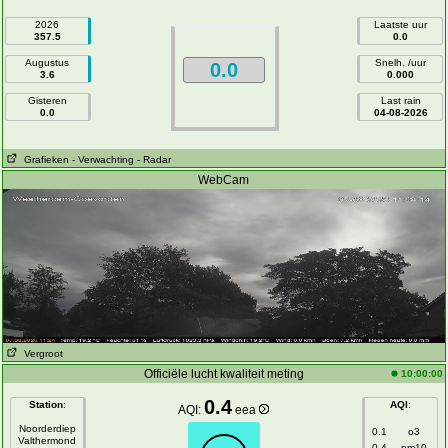
2026
Laatste uur
357.5
0.0
Augustus
Snelh. /uur
0.0
3.6
0.000
Gisteren
Last rain
0.0
04-08-2026
Grafieken
- Verwachting
- Radar
WebCam
Vergroot
Officiële lucht kwaliteit meting
10:00:00
0.4
Station
:
AQI
:
AQI:
eea
Noorderdiep
0.1
o3
Valthermond
0.4
pm10