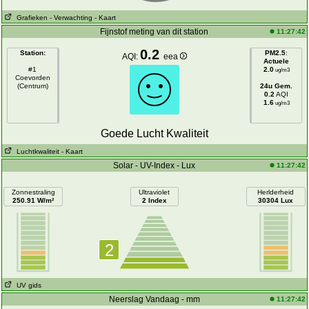
Grafieken
- Verwachting
- Kaart
Fijnstof meting van dit station
11:27:42
0.2
Station:
PM2.5
:
AQI:
eea
Actuele
#1
2.0
ug/m3
Coevorden
(Centrum)
24u Gem.
0.2
AQI
1.6
ug/m3
Goede Lucht Kwaliteit
Luchtkwaliteit
- Kaart
Solar - UV-Index - Lux
11:27:42
Zonnestraling
Ultraviolet
Herlderheid
250.91 W/m²
2 Index
30304 Lux
2
UV gids
Neerslag Vandaag - mm
11:27:42