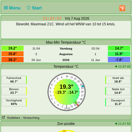
Menu
Start
°F
11:27:57
Vrij 7 Aug 2026
Bewolkt. Maximaal 21C. Wind uit het WNW van 10 tot 15 km/u.
Max-Min Temperatuur °C
19.2°
14.7°
11:04
Vandaag
02:04
35.8°
11.9°
3
Augustus
1
38.3°
-7.6°
26 Jun
2026
11 Jan
Temperatuur °C
11:27:42
10
9
11
Fahrenheit
Voelt als
8
12
66.7°
18.8°
7
13
6
19.3°
14
5
15
Binnen
Natte bol
↑
19.3°
↓
14.7°
4
16
23.7°
14.6°
3
17
2
18
Vochtigheid
Dauwpunt
1
19
60%
11.3°
0
20
|
-1
21
-2
22
Grafieken
- Verwachting
Zon positie
11:27:52